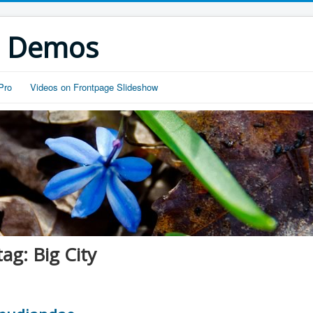
s Demos
Pro
Videos on Frontpage Slideshow
ag: Big City