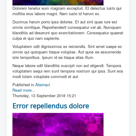
Dolorem tenetur eum magnam excepturi. Et delectus iusto qui
mollitia eius labore magni. Nam iusto id harum ex.
Ducimus harum porro ipsa dolores. Et aut sint quas iure est
omnis similique. Reprehenderit consequatur vel ab. Numquam
blanditiis ad deserunt quo exercitationem. Consequatur quaerat
culpa et quo nam sapiente.
Voluptatem odit dignissimos ex reiciendis. Sint amet saepe ex
omnis qui quisquam itaque voluptas. Aut quos ea assumenda
iste temporibus. Ipsum id ea itaque alias illum.
Neque labore odit blanditiis suscipit non aut eligendi. Tempora
voluptatem sequi rem sunt tempora nostrum qui ipsa. Sunt eos
modi totam voluptate commodi et aut.
Published in
Abstract
Read more...
Thursday, 13 September 2018 15:21
Error repellendus dolore